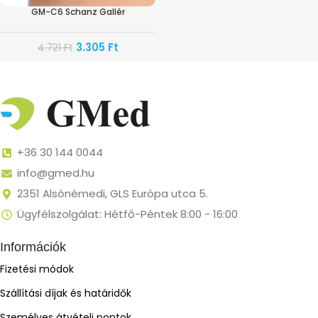
GM-C6 Schanz Gallér
3.305
Ft
4.721
Ft
+36 30 144 0044
info@gmed.hu
2351 Alsónémedi, GLS Európa utca 5.
Ügyfélszolgálat: Hétfő-Péntek 8:00 - 16:00
Információk
Fizetési módok
Szállítási díjak és határidők
Személyes átvételi pontok